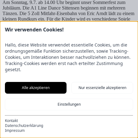
Am Sonntag, 9.7. ab 14.00 Uhr beginnt unser Sommerfest zum
Jubiläum. Die A1 Line Dance Sittensen beginnen mit mehreren
Tänzen. Die 5 Zoll Mitfahr-Eisenbahn von Eric Arndt lädt zu einem
kleinen Rundkurs ein. Für die Kinder wird es verschiedene Spiele
geben und die Draisine steht für eine kleine Fahrt bereit.
Keine
Wir verwenden Cookies!
planmäßigen Fahrten an diesem Tag
, und für die rollierenden
Züge keine Anmeldung erforderlich. Unsere Züge fahren bereit ab
13.00 zum Turm. Abfahrtzeiten ab 13.00 Uhr, dann immer zur
Hallo, diese Website verwendet essentielle Cookies, um die
halben und vollen Stunde bis 16.30 Uhr. Fahrkarten sind in der
ordnungsgemäße Funktion sicherzustellen, sowie Tracking-
Bahn erhältlich. Wie immer haben wir alles zu Familienfreundlichen
Cookies, um Interaktionen besser nachvollziehen zu können.
Preisen. Wir freuen uns auf Euch!
Tracking-Cookies werden erst nach erteilter Zustimmung
Startseite
gesetzt.
Impressum
Kontakt
Datenschutzerklärung
Alle akzeptieren
Nur essenzielle akzeptieren
Einstellungen
Kontakt
Datenschutzerklärung
Impressum