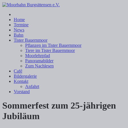
Home
Termine
News
Bahn
Tister Bauernmoor
Pflanzen im Tister Bauernmoor
Tiere im Tister Bauernmoor
Moorlehrpfad
Panoramabilder
Zum Nachlesen
Café
Bildergalerie
Kontakt
Anfahrt
Vorstand
Sommerfest zum 25-jährigen
Jubiläum