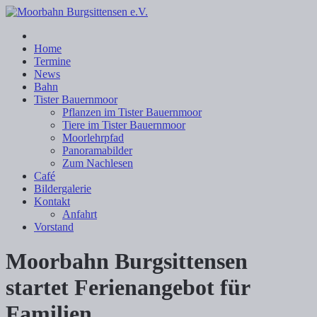
Home
Termine
News
Bahn
Tister Bauernmoor
Pflanzen im Tister Bauernmoor
Tiere im Tister Bauernmoor
Moorlehrpfad
Panoramabilder
Zum Nachlesen
Café
Bildergalerie
Kontakt
Anfahrt
Vorstand
Moorbahn Burgsittensen
startet Ferienangebot für
Familien