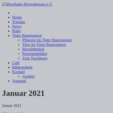
Home
Termine
News
Bahn
Tister Bauernmoor
Pflanzen im Tister Bauernmoor
Tiere im Tister Bauernmoor
Moorlehrpfad
Panoramabilder
Zum Nachlesen
Café
Bildergalerie
Kontakt
Anfahrt
Vorstand
Januar 2021
Januar 2021