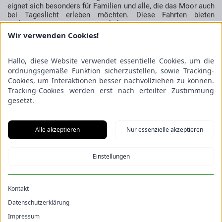
eignet sich besonders für Familien und alle, die das Moor auch
bei Tageslicht erleben möchten. Diese Fahrten bieten
zahlreiche interessante Einblicke in die Entstehung des
Hochmoores und die Flora und Fauna.
Wir verwenden Cookies!
Die Moorbahn selbst ist ein Erlebnis für sich: Drei etwa 70
Jahre alte Dieselloks ziehen historische Loren, die liebevoll
Hallo, diese Website verwendet essentielle Cookies, um die
mit Sitzbänken ausgestattet wurden. Die Fahrt durch das
ordnungsgemäße Funktion sicherzustellen, sowie Tracking-
renaturierte Moorgebiet ist ruhig, entschleunigend und voller
Cookies, um Interaktionen besser nachvollziehen zu können.
Naturbegegnungen.
Tracking-Cookies werden erst nach erteilter Zustimmung
gesetzt.
Abfahrt ist am Haus der Natur in Burgsittensen. Die
Abfahrtzeiten der Kranichfahrten ändern sich wöchentlich, da
sie sich am Sonnenuntergang orientieren. Eine Anmeldung ist
für Einzelpersonen nicht erforderlich. Warme Kleidung wird
Alle akzeptieren
Nur essenzielle akzeptieren
aber dringend empfohlen.
Die genauen Abfahrtzeiten sind hier
zu finden.
Einstellungen
Kontakt
Datenschutzerklärung
Impressum