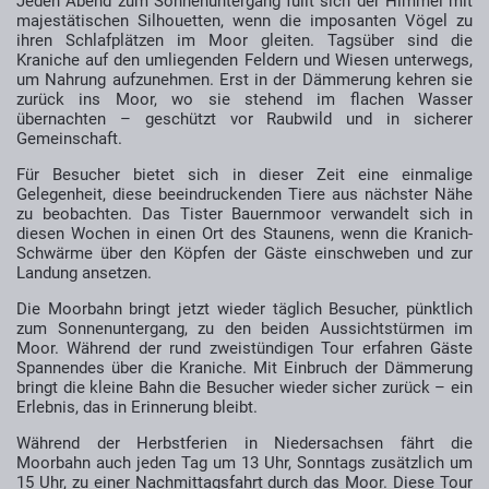
Jeden Abend zum Sonnenuntergang füllt sich der Himmel mit
majestätischen Silhouetten, wenn die imposanten Vögel zu
ihren Schlafplätzen im Moor gleiten. Tagsüber sind die
Kraniche auf den umliegenden Feldern und Wiesen unterwegs,
um Nahrung aufzunehmen. Erst in der Dämmerung kehren sie
zurück ins Moor, wo sie stehend im flachen Wasser
übernachten – geschützt vor Raubwild und in sicherer
Gemeinschaft.
Für Besucher bietet sich in dieser Zeit eine einmalige
Gelegenheit, diese beeindruckenden Tiere aus nächster Nähe
zu beobachten. Das Tister Bauernmoor verwandelt sich in
diesen Wochen in einen Ort des Staunens, wenn die Kranich-
Schwärme über den Köpfen der Gäste einschweben und zur
Landung ansetzen.
Die Moorbahn bringt jetzt wieder täglich Besucher, pünktlich
zum Sonnenuntergang, zu den beiden Aussichtstürmen im
Moor. Während der rund zweistündigen Tour erfahren Gäste
Spannendes über die Kraniche. Mit Einbruch der Dämmerung
bringt die kleine Bahn die Besucher wieder sicher zurück – ein
Erlebnis, das in Erinnerung bleibt.
Während der Herbstferien
in Niedersachsen
fährt die
Moorbahn
auch
jeden Tag um 13 Uhr,
Sonntags zusätzlich um
15 Uhr,
zu einer Nachmittagsfahrt durch das Moor. Diese Tour